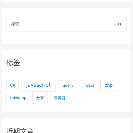
速
删
搜
除
索
数
：
据
表
大
量
标签
数
据
javascript
php
C#
jquery
mysql
thinkphp
分享
服务器
近期文章