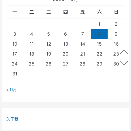
一
二
三
四
五
六
日
1
2
3
4
5
6
7
8
9
10
11
12
13
14
15
16
17
18
19
20
21
22
23
24
25
26
27
28
29
30
31
« 11月
关于我