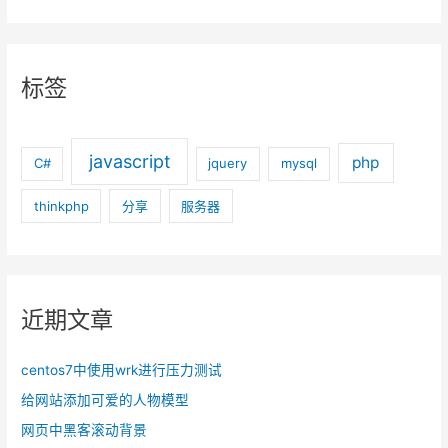
标签
javascript
php
C#
jquery
mysql
thinkphp
分享
服务器
近期文章
centos7中使用wrk进行压力测试
给网站添加可爱的人物模型
网页中黑客滚动背景