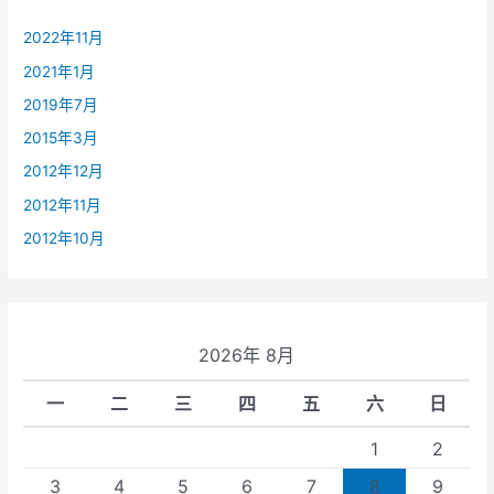
2022年11月
2021年1月
2019年7月
2015年3月
2012年12月
2012年11月
2012年10月
2026年 8月
一
二
三
四
五
六
日
1
2
3
4
5
6
7
8
9