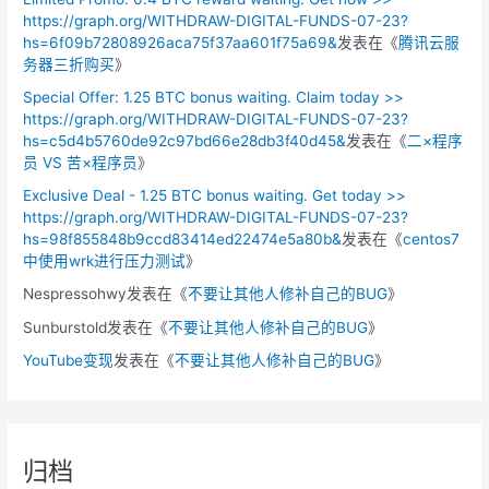
https://graph.org/WITHDRAW-DIGITAL-FUNDS-07-23?
hs=6f09b72808926aca75f37aa601f75a69&
发表在《
腾讯云服
务器三折购买
》
Special Offer: 1.25 BTC bonus waiting. Claim today >>
https://graph.org/WITHDRAW-DIGITAL-FUNDS-07-23?
hs=c5d4b5760de92c97bd66e28db3f40d45&
发表在《
二×程序
员 VS 苦×程序员
》
Exclusive Deal - 1.25 BTC bonus waiting. Get today >>
https://graph.org/WITHDRAW-DIGITAL-FUNDS-07-23?
hs=98f855848b9ccd83414ed22474e5a80b&
发表在《
centos7
中使用wrk进行压力测试
》
Nespressohwy
发表在《
不要让其他人修补自己的BUG
》
Sunburstold
发表在《
不要让其他人修补自己的BUG
》
YouTube变现
发表在《
不要让其他人修补自己的BUG
》
归档